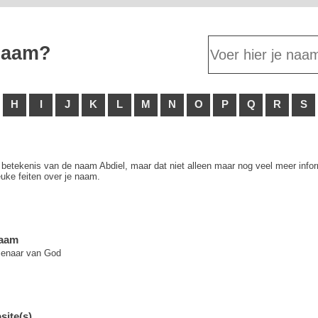
 naam?
H
I
J
K
L
M
N
O
P
Q
R
S
e betekenis van de naam Abdiel, maar dat niet alleen maar nog veel meer infor
uke feiten over je naam.
naam
ienaar van God
site(s)