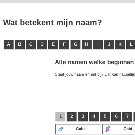
Wat betekent mijn naam?
A
B
C
D
E
F
G
H
I
J
K
L
Alle namen welke beginnen 
Staat jouw naam er niet bij? Dat kan natuurlij
1
2
3
4
5
6
7
Gabe
Gabi