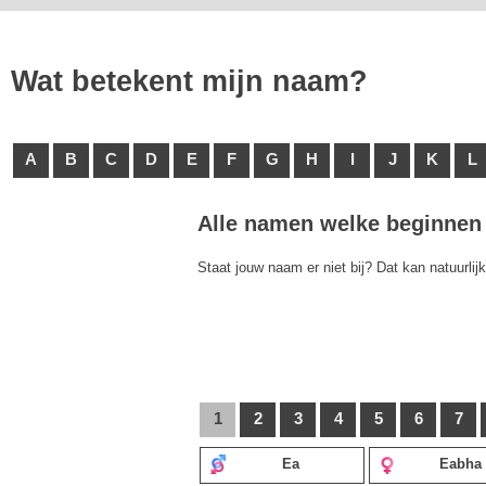
Wat betekent mijn naam?
A
B
C
D
E
F
G
H
I
J
K
L
Alle namen welke beginnen 
Staat jouw naam er niet bij? Dat kan natuurlij
1
2
3
4
5
6
7
Ea
Eabha