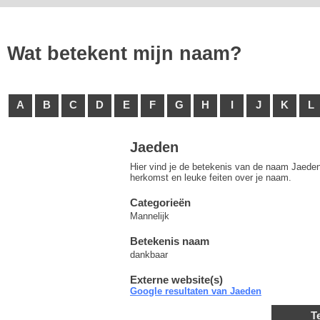
Wat betekent mijn naam?
A
B
C
D
E
F
G
H
I
J
K
L
Jaeden
Hier vind je de betekenis van de naam Jaeden,
herkomst en leuke feiten over je naam.
Categorieën
Mannelijk
Betekenis naam
dankbaar
Externe website(s)
Google resultaten van Jaeden
T