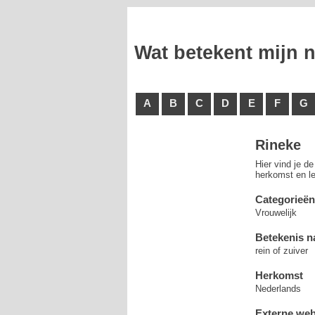
Wat betekent mijn
A
B
C
D
E
F
G
Rineke
Hier vind je d
herkomst en le
Categorieën
Vrouwelijk
Betekenis 
rein of zuiver
Herkomst
Nederlands
Externe web