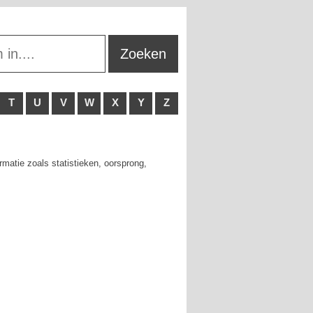
T
U
V
W
X
Y
Z
matie zoals statistieken, oorsprong,