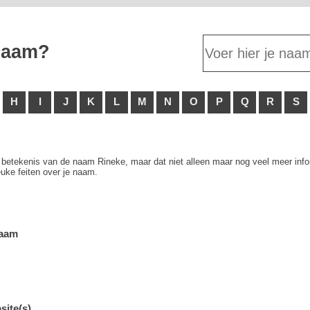
 naam?
H
I
J
K
L
M
N
O
P
Q
R
S
e betekenis van de naam Rineke, maar dat niet alleen maar nog veel meer infor
uke feiten over je naam.
naam
site(s)