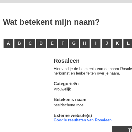
Wat betekent mijn naam?
A
B
C
D
E
F
G
H
I
J
K
L
Rosaleen
Hier vind je de betekenis van de naam Rosalee
herkomst en leuke feiten over je naam.
Categorieën
Vrouwelijk
Betekenis naam
beeldschone roos
Externe website(s)
Google resultaten van Rosaleen
T