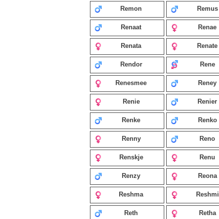
Remon
Remus
Renaat
Renae
Renata
Renate
Rendor
Rene
Renesmee
Reney
Renie
Renier
Renke
Renko
Renny
Reno
Renskje
Renu
Renzy
Reona
Reshma
Reshmi
Reth
Retha