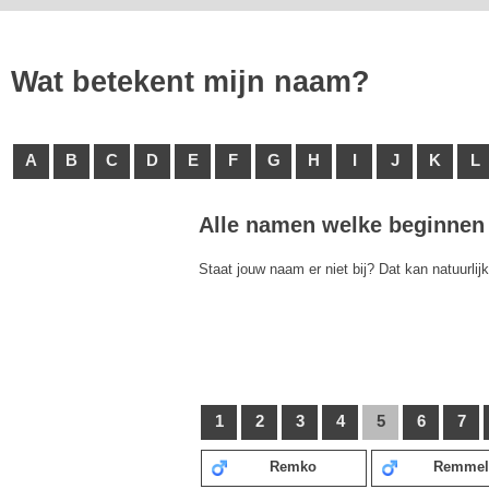
Wat betekent mijn naam?
A
B
C
D
E
F
G
H
I
J
K
L
Alle namen welke beginnen 
Staat jouw naam er niet bij? Dat kan natuurlij
1
2
3
4
5
6
7
Remko
Remmel